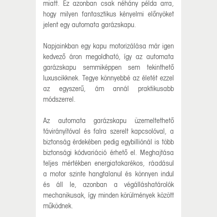
miatt. Ez azonban csak néhány példa arra,
hogy milyen fantasztikus kényelmi előnyöket
jelent egy automata garázskapu.
Napjainkban egy kapu motorizálása már igen
kedvező áron megoldható, így az automata
garázskapu semmiképpen sem tekinthető
luxuscikknek. Tegye könnyebbé az életét ezzel
az egyszerű, ám annál praktikusabb
módszerrel.
Az automata garázskapu üzemeltethető
távirányítóval és falra szerelt kapcsolóval, a
biztonság érdekében pedig egybilliónál is több
biztonsági kódvariáció érhető el. Meghajtása
teljes mértékben energiatakarékos, ráadásul
a motor szinte hangtalanul és könnyen indul
és áll le, azonban a végálláshatárolók
mechanikusak, így minden körülmények között
működnek.