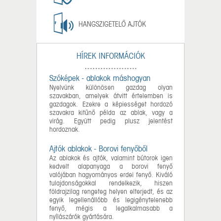
HANGSZIGETELŐ AJTÓK
HÍREK INFORMÁCIÓK
Szóképek - ablakok máshogyan
Nyelvünk különösen gazdag olyan
szavakban, amelyek átvitt értelemben is
gazdagok. Ezekre a képiességet hordozó
szavakra kitűnő példa az ablak, vagy a
virág. Együtt pedig plusz jelentést
hordoznak.
Ajtók ablakok - Borovi fenyőből
Az ablakok és ajtók, valamint bútorok igen
kedvelt alapanyaga a borovi fenyő
valójában hagyományos erdei fenyő. Kiváló
tulajdonságokkal rendelkezik, hiszen
földrajzilag rengeteg helyen elterjedt, és az
egyik legellenállóbb és legigénytelenebb
fenyő, mégis a legalkalmasabb a
nyílászárók gyártására.