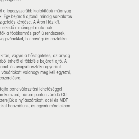
től a legegyszerűbb kialakítású műanyag
k. Egy bejárati ajtónál mindig sarkalatos
igetelés kérdése. A Áron Ház kft.
emelkedő minőséget mutatnak.
ók a többkamrás profilú rendszerek,
vegezésekkel, biztonsági és esztétikai
ítás, vagyis a hőszigetelés, az anyag
ól érhető el többféle bejárati ajtó. A
panel- és üvegválasztéka egyaránt
 a vásárlókat: valahogy meg kell egyezni,
beszerelésre.
fajta panelválasztási lehetőséggel
gen korszerű, három ponton záródó GU
szereljük a nyílászárókat, acél és MDF
eket használunk, és egyedi méretekben