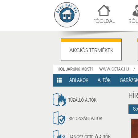
FŐOLDAL
RÓL
HOL JÁRUNK MOST?
WWW.GETAX.HU
ABLAKOK
AJTÓK
GARÁZS
HÍ
TŰZÁLLÓ AJTÓK
So
BIZTONSÁGI AJTÓK
HANGSZIGETELŐ AJTÓK