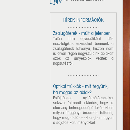
HÍREK INFORMÁCIÓK
Zsalugáterek - múlt a jelenben
Talán nem egyedüliként idéz
nosztalgikus érzéseket bennünk a
zsalugáterek látványa, hiszen nem
is olyan régen nagyszüleink ablakait
ezek az árnyékolók védték a
napsütéstől.
Optikai trükkök - mit tegyünk,
ha magas az ablak?
Felújításkor, nyílászárócserekor
sokszor felmerül a kérdés, hogy az
alacsony belmagasságú lakásokban
milyen függönyt érdemes feltenni,
hogy megfelelő összhangban legyen
a sajátos körülményekkel.