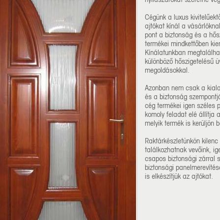
Cégünk a luxus kivitelűek
ajtókat kínál a vásárlókna
pont a biztonság és a hősz
termékei mindkettőben ki
Kínálatunkban megtalálhat
különböző hőszigetelésű ü
megoldásokkal.
Azonban nem csak a kialak
és a biztonság szempontjáb
cég termékei igen széles 
komoly feladat elé állítja
melyik termék is kerüljön 
Raktárkészletünkön kilenc 
találkozhatnak vevőink, i
csapos biztonsági zárral 
biztonsági panelmerevítés
is elkészítjük az ajtókat.