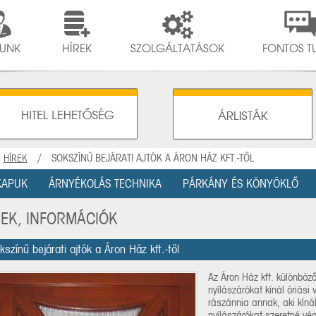
UNK
HÍREK
SZOLGÁLTATÁSOK
FONTOS TU
/
/ SOKSZÍNŰ BEJÁRATI AJTÓK A ÁRON HÁZ KFT.-TŐL
HÍREK
KAPUK
ÁRNYÉKOLÁS TECHNIKA
PÁRKÁNY ÉS KÖNYÖKLŐ
REK, INFORMÁCIÓK
kszínű bejárati ajtók a Áron Ház kft.-től
Az Áron Ház kft. különbö
nyílászárókat kínál óriási 
rászánnia annak, aki kín
nyílászárókat szeretné vé