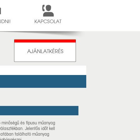
DNI!
KAPCSOLAT
ző minőségű és típusu műanyag
választékban. Jelentős időt kell
álatában található műanyag
gigböngészni.